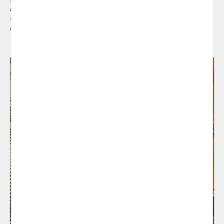
arriscat, revolucionari i innovador, i per tant
m’agradaria donar-li una mica “d’electricitat” amb
algunes notes àcides”.