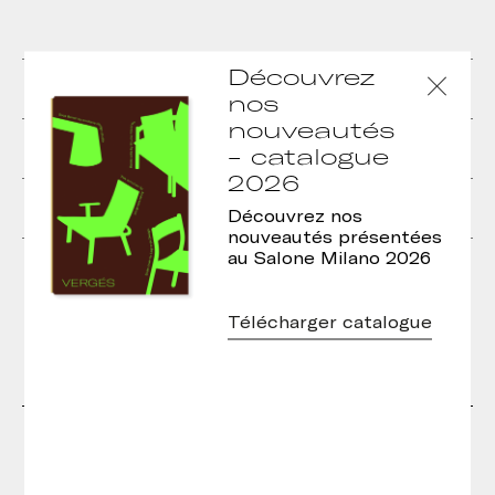
Découvrez
Dula Table Rectangulaire · H40
nos
nouveautés
Dula pouf individuel
Dula pouf double
- catalogue
2026
Dula configuration 3
Découvrez nos
nouveautés présentées
Dula configuration 2
au Salone Milano 2026
Télécharger catalogue
Designers