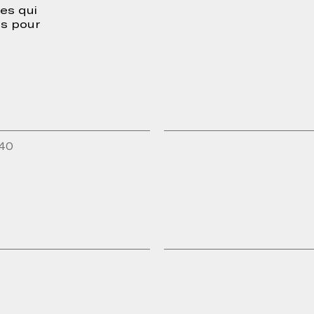
es qui
ns pour
H40