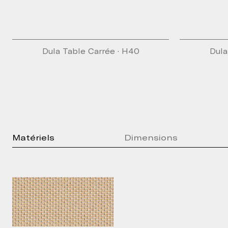
Dula Table Carrée · H40
Dula
Matériels
Dimensions
Press kit
Brochure
Technical Sheet
2D Models
3D Models