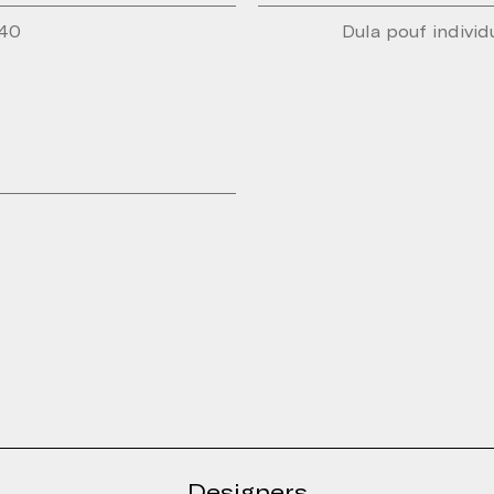
H40
Dula pouf individ
ir le formulaire
Designers