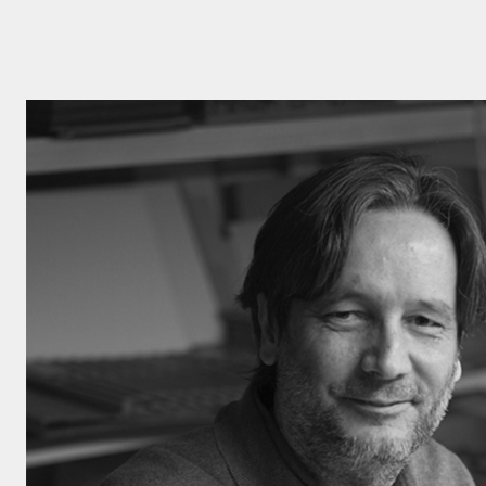
Cliquez ici po
politique de c