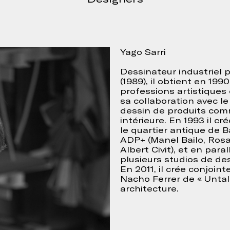
Continuer
ur accepter
Yago Sarri
onfidentialité
Dessinateur industriel p
(1989), il obtient en 19
professions artistiques
sa collaboration avec l
dessin de produits com
intérieure. En 1993 il c
le quartier antique de 
ADP+ (Manel Bailo, Rosa 
Albert Civit), et en para
plusieurs studios de des
En 2011, il crée conjoin
Nacho Ferrer de « Untall
architecture.