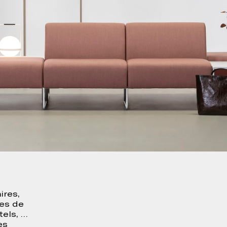
ires,
ces de
ôtels, …
es