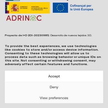
Proyecto de I+D (IDI-20230981):
Desarrollo de nuevos tejidos 3D,
adhesivos, sistemas de unión y estructuras para asientos confortables,
funcionales, duraderos y de fácil reciclabilidad.
To provide the best experiences, we use technologies
like cookies to store and/or access device information.
Consenting to these technologies will allow us to
process data such as browsing behavior or unique IDs on
this site. Not consenting or withdrawing consent, may
adversely affect certain features and functions.
Accept
Deny
View preferences
Privacy Policy
Cookie Policy (EU)
© 2026 Vergés