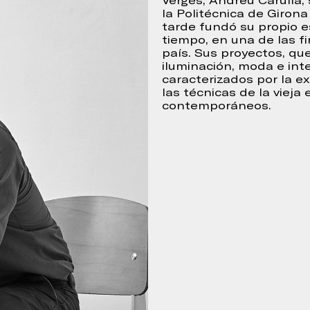
Vergés, Andreu Carulla,
la Politécnica de Giron
lena el siguiente formulario
tarde fundó su propio e
tiempo, en una de las f
país. Sus proyectos, que
iluminación, moda e inte
caracterizados por la e
las técnicas de la vieja
contemporáneos.
Continuar
 para
ica de