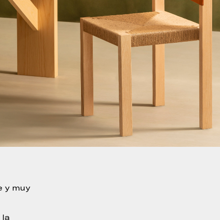
e y muy
 la