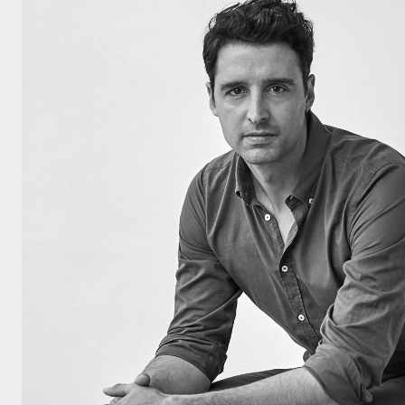
Por favor, rel
Haz click aquí
aceptar
polít
privacidad