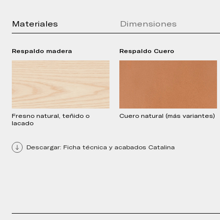
Materiales
Dimensiones
Respaldo madera
Press Kit
Respaldo Cuero
Brochure
Technical Sheet
2D Models
3D Models
Fresno natural, teñido o
Cuero natural (más variantes)
lacado
Descargar: Ficha técnica y acabados Catalina