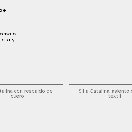
 de
ismo a
erda y
atalina con respaldo de
Silla Catalina, asiento
cuero
textil