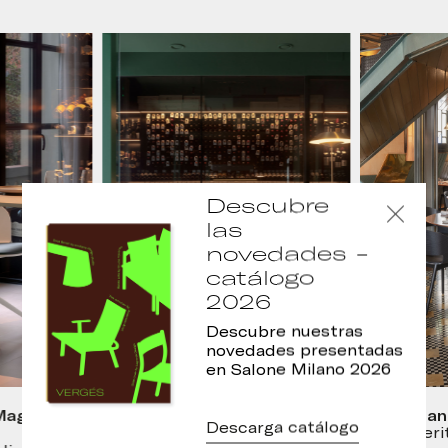
Descubre
las
novedades -
catálogo
2026
Descubre nuestras
novedades presentadas
en Salone Milano 2026
agnòlies,
Restaurante Les Magnòlies,
Restaurant
Descarga catálogo
Arbúcies
Foto: Merit