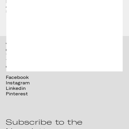
producción de piezas únicas.
Actualmente Emiliana design studio es el
responsable de la dirección artística de Vergés.
Vergés
Ctra. Brunells s/n 17853,
Tortellà (Girona)
T. +34 972 287 277
contact@verges.design
Facebook
Instagram
Linkedin
Pinterest
Subscribe to the