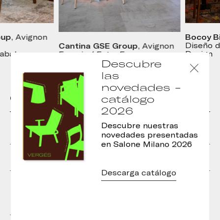
p
Bocoy Bil
, Avignon
Cantina GSE Group
Diseño de 
, Avignon
at
Design
Francia / Foto: Francesc
Descubre
Rabat
las
novedades -
Otros modelos de la colección
catálogo
2026
Descubre nuestras
novedades presentadas
en Salone Milano 2026
Taburete Cistell
Cistell Lounge
Descarga catálogo
Silla Cistell
Lounge Cistell con
brazos y patas
metálicas