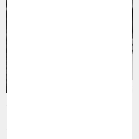
Yago Sarri
Por favor, rellena el siguiente formulario
Diseñador industrial en la escuela Elisava de
Barcelona (1989), en 1990 obtuvo el diploma en
artes aplicadas y profesiones artísticas de La
Llotja. En 1989 comenzó su colaboración con el