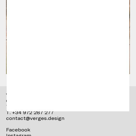
Vergés
Ctra. Brunells s/n 17853,
Tortellà (Girona)
T. +34 972 287 277
contact@verges.design
Facebook
Instagram