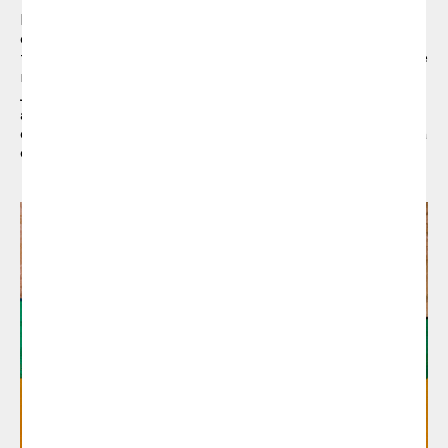
La colección se presentó en Brooklyn Basement
de Shoot Studios, donde Lázaro Rosa-Violán
transformó la sala en una instalación efímera que
recreaba diferentes sets que iban desde un
Japón tradicional y sofisticado hasta la clásica
aula de ciencias naturales, donde un esqueleto
de dinosaurio convivía con las sillas y mesas de la
colección ‘ABC’.