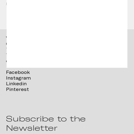
responsable de la direcció artística de Vergés.
Vergés
Ctra. Brunells s/n 17853,
Tortellà (Girona)
T. +34 972 287 277
contact@verges.design
Facebook
Instagram
Linkedin
Pinterest
Subscribe to the
Newsletter