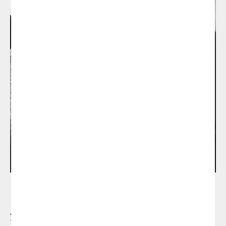
Si us plau, omple el següent formulari
Emiliana Design Studio
Ana Mir i Emili Padrós, els dissenyadors del
tamboret Naoshima, funden el Emiliana design