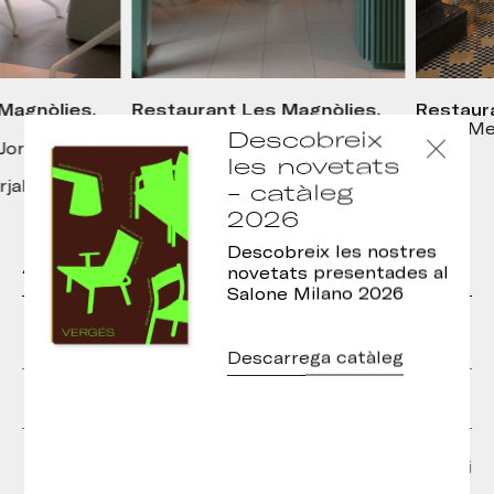
gnòlies,
Restaurant Les Magnòlies,
Restaurant
Arbúcies
Foto: Merit
Descobreix
rdi
Disseny interior: Jordi
les novetats
Ginabreda
alaguer
Foto: Meritxell Arjalaguer
- catàleg
2026
Descobreix les nostres
Altres models de la col·lecció
novetats presentades al
Salone Milano 2026
Descarrega catàleg
Tamboret Goose
Cadira Goose
Cadira Goose amb
Cadira Goose Model D
braços
amb mecanisme giratori
amb gas