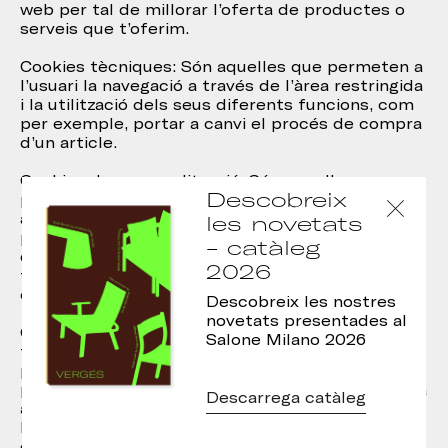
web per tal de millorar l’oferta de productes o
serveis que t’oferim.
Cookies tècniques: Són aquelles que permeten a
l’usuari la navegació a través de l’àrea restringida
i la utilització dels seus diferents funcions, com
per exemple, portar a canvi el procés de compra
d’un article.
Cookies de personalització: Són aquelles que
Descobreix
permeten a l’Usuari accedir al servei amb
algunes característiques de caràcter general
les novetats
predefinides en funció d’una sèrie de criteris en
- catàleg
el terminal de l’usuari com ara serien l’idioma o el
2026
tipus de navegador mitjançant el qual es
connecta al servei.
Descobreix les nostres
novetats presentades al
Cookies publicitàries: Són aquelles que, ben
Salone Milano 2026
tractades per aquesta web o per tercers,
permeten gestionar de la forma més eficaç
possible l’oferta dels espais publicitaris que hi ha
Descarrega catàleg
a la pàgina web, adequant el contingut de
l’anunci al contingut del servei sol·licitat o l’ús
que facis de la nostra pàgina web. Per a això