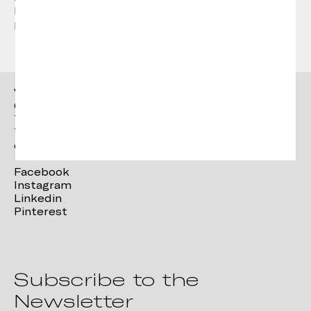
la qualitat de la pàgina web i dels Continguts
poden veure afectats.
Vergés
Ctra. Brunells s/n 17853,
Tortellà (Girona)
T. +34 972 287 277
contact@verges.design
Facebook
Instagram
Linkedin
Pinterest
Subscribe to the
Newsletter