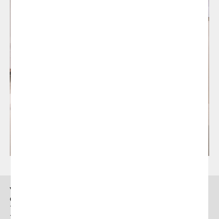
Vergés
Ctra. Brunells s/n 17853,
Tortellà (Girona)
T. +34 972 287 277