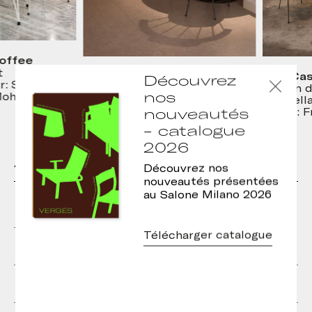
ffee
Hotel Silken Platja d’Aro
H10, Casa
Découvrez
 Studio
Design d’intérieur: Matescan
Design d’in
nos
ohammad
Photo: Francesc Rabat
Tarruella 
nouveautés
Photo: Fra
- catalogue
2026
Autres modèles de la collection
Découvrez nos
nouveautés présentées
au Salone Milano 2026
Télécharger catalogue
Chaise Mim
Banc Mim