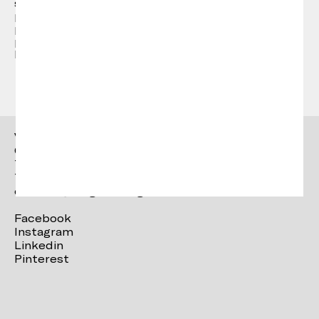
sa carrière en 1984 avec le design de Mordisco,
premier restaurant du Grupo Tragaluz. Après
plusieurs années d'expérience et une trajectoire
prospère, elle entame une nouvelle étape avec
Ricard Trenchs.
Vergés
Ctra. Brunells s/n 17853,
Tortellà (Girona)
T. +34 972 287 277
contact@verges.design
Facebook
Instagram
Linkedin
Pinterest