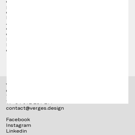
de décoration intérieure. En 1993 il crée sa
propre entreprise situé dans le quartier antique
de Barcelone en collaboration avec ADP+ (Manel
Bailo, Rosa Rull, Xavi Claramunt, David Sarri,
Albert Civit), et en parallèle, il continue de
collaborer avec plusieurs studios de design et
d’architecture.
En 2011, il crée conjointement avec Marifé
Bellaubí et Nacho Ferrer de « Untaller »
décoration intérieur, design et architecture.
Vergés
Ctra. Brunells s/n 17853,
Tortellà (Girona)
T. +34 972 287 277
contact@verges.design
Facebook
Instagram
Linkedin