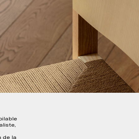
ilable
liste,
 de la