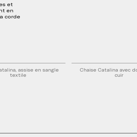
es et
nt en
la corde
talina, assise en sangle
Chaise Catalina avec d
textile
cuir