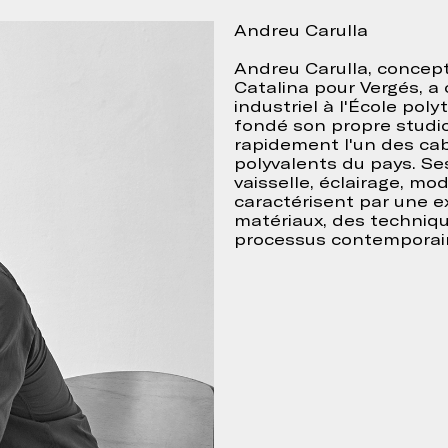
Andreu Carulla
Andreu Carulla, concept
ir le formulaire
Catalina pour Vergés, 
industriel à l'École po
fondé son propre studio
rapidement l'un des cab
polyvalents du pays. Ses
vaisselle, éclairage, mod
caractérisent par une e
matériaux, des technique
processus contemporai
Continuer
ur accepter
onfidentialité