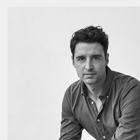
Veuillez rempl
Cliquez ici po
politique de c