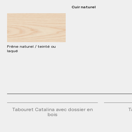
Press Kit
Cuir naturel
Brochure
Technical Sheet
2D Models
3D Models
Frêne naturel / teinté ou
laqué
Tabouret Catalina avec dossier en
T
bois