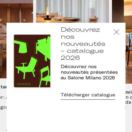
Découvrez
nos
nouveautés
- catalogue
2026
Découvrez nos
nouveautés présentées
au Salone Milano 2026
urant,
Restaurant Les Magnòlies,
Ca l’Enric
Arbúcies
Télécharger catalogue
Design d’in
Atelier
Design d’intérieur: Jordi
Vayreda / 
Ginabreda
Rabat
raphy
Photo: Meritxell Arjalaguer
Autres modèles de la collection