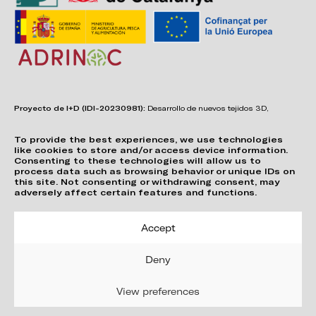
Proyecto de I+D (IDI-20230981):
Desarrollo de nuevos tejidos 3D,
adhesivos, sistemas de unión y estructuras para asientos confortables,
funcionales, duraderos y de fácil reciclabilidad.
To provide the best experiences, we use technologies
like cookies to store and/or access device information.
Consenting to these technologies will allow us to
process data such as browsing behavior or unique IDs on
this site. Not consenting or withdrawing consent, may
adversely affect certain features and functions.
Accept
Deny
View preferences
Privacy Policy
Cookie Policy (EU)
© 2026 Vergés