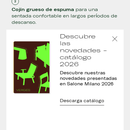
Cojín grueso de espuma
para una
sentada confortable en largos períodos de
descanso.
Descubre
Opción de asiento desenfundable
para
las
facilitar la limpieza periódica y la futura
novedades -
renovación del tejido.
catálogo
2026
Descubre nuestras
Cantos redondeados
para evitar heridas y
novedades presentadas
contusiones.
en Salone Milano 2026
El espacio entre el asiento y el respaldo
Descarga catálogo
favorece la transpiración y evita rincones
donde pueda alojarse suciedad y
bacterias.