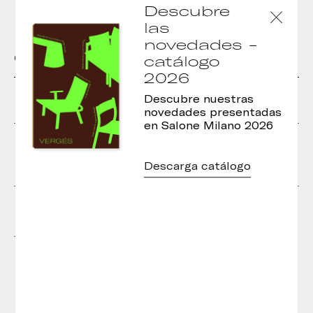
Descubre
las
novedades -
Otros modelos de la colección
catálogo
2026
Descubre nuestras
novedades presentadas
en Salone Milano 2026
Taburete Tura
Silla Tura con asiento
tapizado y bordón
perimetral
Descarga catálogo
Silla Tura con asiento
Silla Tura
tapizado
Taburete Tura · H45