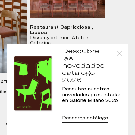
Restaurant Capricciosa ,
Lisboa
Disseny interior: Atelier
Catarina
Foto: J.G. Photography
Descubre
las
novedades -
catálogo
2026
pfre,
Descubre nuestras
iliana
novedades presentadas
en Salone Milano 2026
s
Descarga catálogo
Otros modelos de la colección