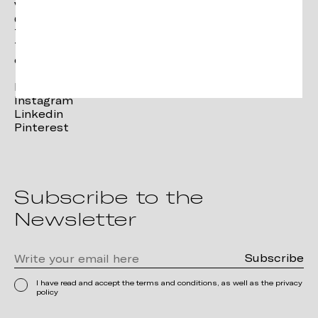
Vergés
Ctra. Brunells s/n 17853,
Tortellà (Girona)
T. +34 972 287 277
contact@verges.design
Facebook
Instagram
Linkedin
Pinterest
Subscribe to the
Newsletter
I have read and accept the terms and conditions, as well as the privacy
policy