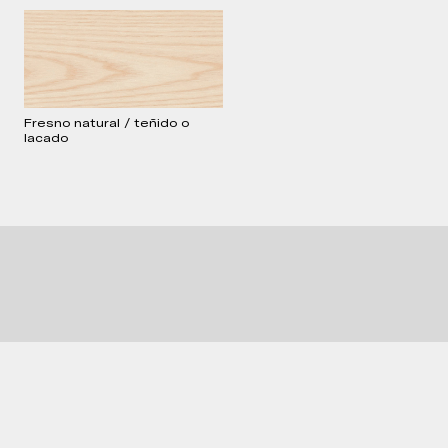
Brochure
Technical Sheet
2D Models
3D Models
Fresno natural / teñido o
lacado