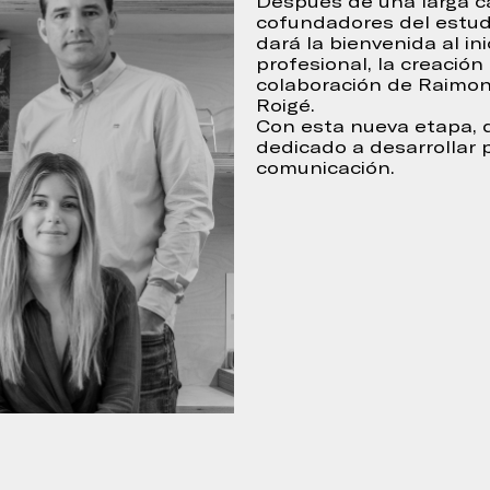
Después de una larga c
lena el siguiente formulario
cofundadores del estudi
dará la bienvenida al in
profesional, la creació
colaboración de Raimon
Roigé.
Con esta nueva etapa, q
dedicado a desarrollar 
comunicación.
Continuar
 para
ica de