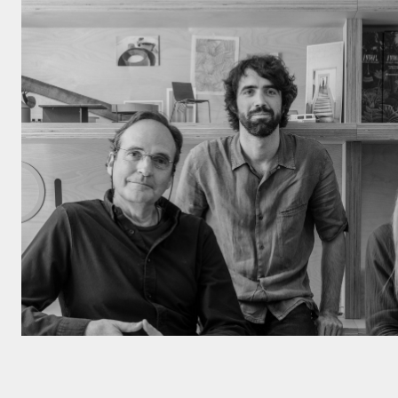
Por favor, rel
Haz click aquí
aceptar
polít
privacidad