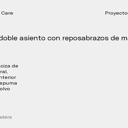
Care
Proyecto
doble asiento con reposabrazos de 
ciza de
al,
nterior
 espuma
olvo
adera