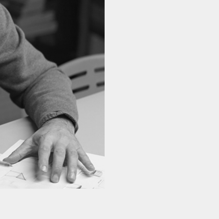
Continuar
 para
ica de