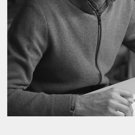
Haz click aquí
aceptar
polít
privacidad