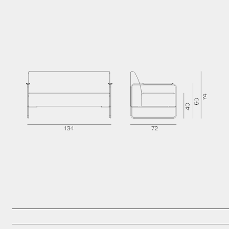
Press kit
Brochure
Technical Sheet
2D Models
3D Models