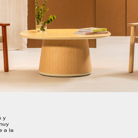
s y
 muy
e a la