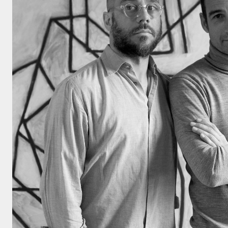
Haz click aquí
aceptar
polít
privacidad