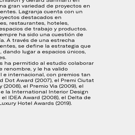
chiavon y Gerard Sanmartí en
una gran variedad de proyectos en
nentes. Lagranja cuenta con un
proyectos destacados en
es, restaurantes, hoteles,
 espacios de trabajo y productos.
iempre ha sido una cuestión de
ía. A través de una estrecha
entes, se define la estrategia que
s, dando lugar a espacios únicos,
es.
s ha permitido al estudio colaborar
e renombre, y le ha valido
 e internacional, con premios tan
d Dot Award (2007), el Premi Ciutat
(2008), el Premio Via (2009), el
 la International Interior Design
 el IDEA Award (2008), el Delta de
 Luxury Hotel Awards (2019).