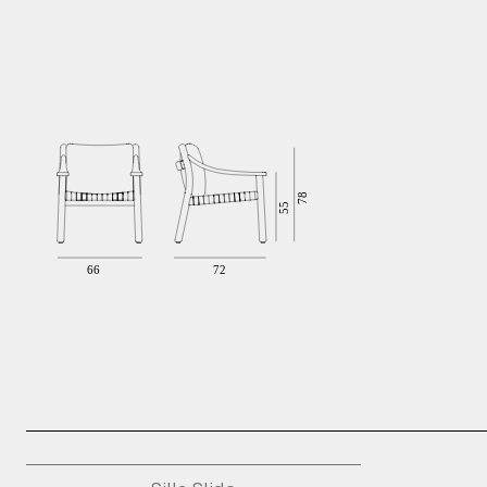
Press Kit
Brochure
Technical Sheet
2D Models
3D Models