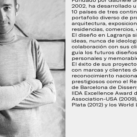
Fundado por Gabriele S
2002, ha desarrollado 
10 países de tres conti
portafolio diverso de 
arquitectura, exposicion
residencias, comercios,
El diseño en Lagranja s
ideas, nunca de ideolog
colaboración con sus cli
guía los futuros diseño
personales y memorabl
Continuar
El éxito de sus proyecto
 para
con marcas y clientes d
ica de
reconocimiento nacional
prestigiosos como el Re
de Barcelona de Disseny 
IIDA Excellence Award de
Association-USA (2009),
Plata (2012) y los World