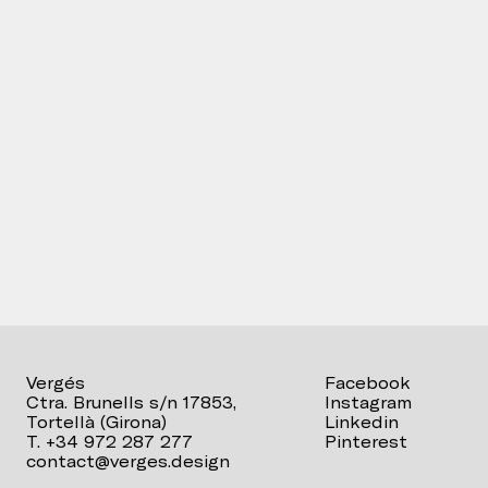
Vergés
Facebook
Ctra. Brunells s/n 17853,
Instagram
Tortellà (Girona)
Linkedin
T. +34 972 287 277
Pinterest
contact@verges.design