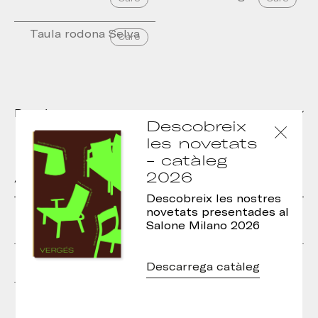
Taula rodona Selva
Care
Descàrregues
Descobreix
les novetats
- catàleg
2026
Altres models de la col·lecció
Descobreix les nostres
novetats presentades al
Salone Milano 2026
Taula rectangular Selva
Taula rodona Selva
Descarrega catàleg
Taules Selva