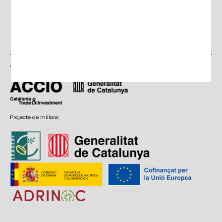
policy
Feu clic
Continuar
aquí per
acceptar
política de
privacitat
Amb el suport de:
Projecte de millora: