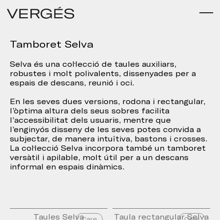
Tamboret Selva
Selva és una col·lecció de taules auxiliars,
robustes i molt polivalents, dissenyades per a
espais de descans, reunió i oci.
En les seves dues versions, rodona i rectangular,
l’òptima altura dels seus sobres facilita
l’accessibilitat dels usuaris, mentre que
l’enginyós disseny de les seves potes convida a
subjectar, de manera intuïtiva, bastons i crosses.
La col·lecció Selva incorpora també un tamboret
versàtil i apilable, molt útil per a un descans
informal en espais dinàmics.
Taules Selva
Taula rectangular Selva
Care
Care