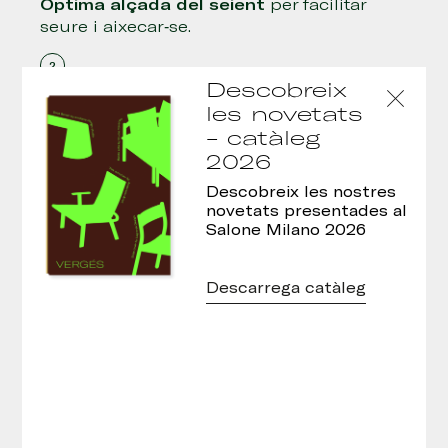
Òptima alçada del seient
per facilitar
seure i aixecar-se.
Descobreix
Coixí amb cintes elàstiques
per a una
les novetats
comoditat òptima durant llargs períodes
- catàleg
de descans.
2026
Descobreix les nostres
L'espai entre el seient i el respatller
novetats presentades al
permet la transpirabilitat i evita
Salone Milano 2026
l'acumulació de bacteris.
Descarrega catàleg
Recolza braços amples
que ofereixen
confort durant períodes prolongats i
també faciliten l'agafada en asseure’s i
aixecar-se.