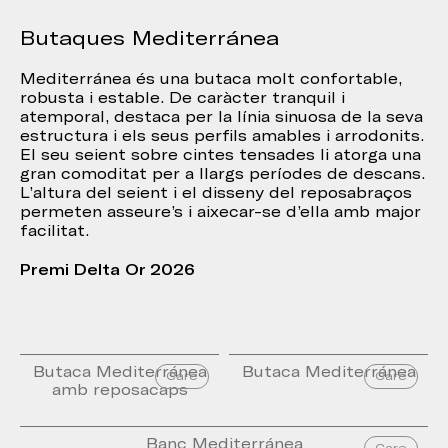
Butaques Mediterránea
Mediterránea és una butaca molt confortable,
robusta i estable. De caràcter tranquil i
atemporal, destaca per la línia sinuosa de la seva
estructura i els seus perfils amables i arrodonits.
El seu seient sobre cintes tensades li atorga una
gran comoditat per a llargs períodes de descans.
L’altura del seient i el disseny del reposabraços
permeten asseure’s i aixecar-se d’ella amb major
facilitat.
Premi Delta Or 2026
Butaca Mediterránea
Butaca Mediterránea
Care
Care
amb reposacaps
Banc Mediterránea