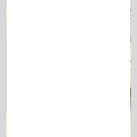
Feu clic
Continuar
aquí per
acceptar
política de
privacitat