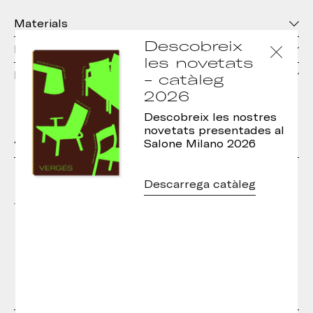
Materials
Descobreix
Dimensions
les novetats
Descàrregues
- catàleg
2026
Descobreix les nostres
novetats presentades al
Altres models de la col·lecció
Salone Milano 2026
Descarrega catàleg
Cadira Catalina