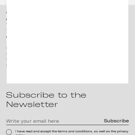
Vergés
Ctra. Brunells s/n 17853,
Tortellà (Girona)
T. +34 972 287 277
contact@verges.design
Facebook
Instagram
Linkedin
Pinterest
Subscribe to the
Newsletter
I have read and accept the terms and conditions, as well as the privacy