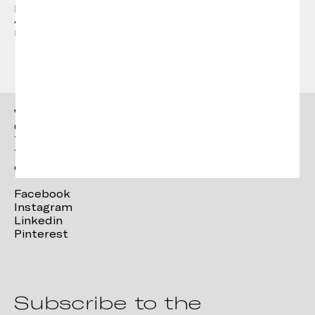
producció de peces úniques.
Actualment Emiliana design studio és el
responsable de la direcció artística de Vergés.
Vergés
Ctra. Brunells s/n 17853,
Tortellà (Girona)
T. +34 972 287 277
contact@verges.design
Facebook
Instagram
Linkedin
Pinterest
Subscribe to the