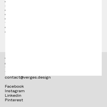
d'experiència en diferents camps com el
mobiliari urbà, parament, il·luminació i mobiliari
d'oficina. Amb seu a Barcelona, Ramos & Bassols
ofereix una visió personal del disseny
contemporani, buscant sempre l'equilibri entre
forma, funció i estètica. Els seus productes són
de línies netes, però alhora càlids i atractius per
al públic.
Vergés
Ctra. Brunells s/n 17853,
Tortellà (Girona)
T. +34 972 287 277
contact@verges.design
Facebook
Instagram
Linkedin
Pinterest