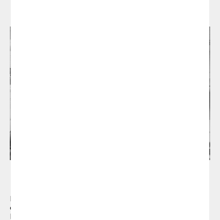
Dissenyadors
Si us plau, omple el següent formulari
Estudi Manel Molina
Després d'una llarga carrera professional com un
dels cofundadors de l'estudi Lievore Altherr
Molina, el 2016 donarà la benvinguda a l'inici d'un