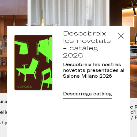
Descobreix
les novetats
- catàleg
2026
Descobreix les nostres
novetats presentades al
Salone Milano 2026
Descarrega catàleg
urant,
Restaurant Les Magnòlies,
Ca l’Enric
Arbúcies
Disseny d’i
elier
Disseny interior: Jordi
Vayreda / 
Ginabreda
Rabat
phy
Foto: Meritxell Arjalaguer