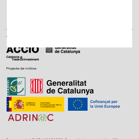
Feu clic
Continuar
aquí per
acceptar
política de
privacitat
Amb el suport de:
Projecte de millora: