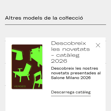
Altres models de la col·lecció
Descobreix
Lounge Cistell Curve
Lounge Cistell Curve
les novetats
amb potes metàl·liques
amb potes metàl·liques
- catàleg
tipus patí
2026
Lounge Cistell Curve
Cadira Cistell Curve
Descobreix les nostres
amb potes de fusta
amb braços i potes
novetats presentades al
tipus patí
Salone Milano 2026
Cadira Cistell Curve
Descarrega catàleg
amb braços i potes de
fusta